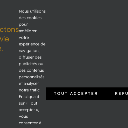
Nous utilisons
des cookies
pour
3200, boul. Laframboise
ctons
améliorer
Saint-Hyacinthe QC J2S 4Z5
vie
votre
expérience de
.
Voir sur Google Map →
navigation,
diffuser des
Téléphone:
450 773-8282
publicités ou
Courriel:
kiosqueinfo@gsth.ca
des contenus
personnalisés
SÉJOURNEZ
et analyser
notre trafic.
TOUT ACCEPTER
REF
En cliquant
sur « Tout
INFORMATIONS
accepter »,
vous
Nous joindre
consentez à