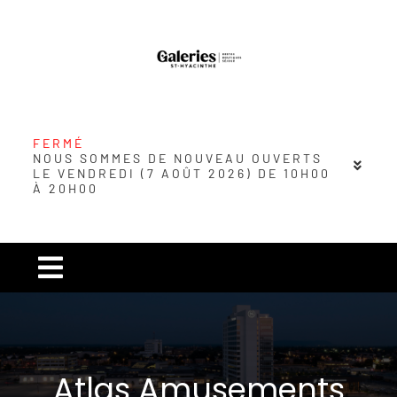
Passer
au
contenu
FERMÉ
NOUS SOMMES DE NOUVEAU OUVERTS
LE VENDREDI (7 AOÛT 2026) DE 10H00
À 20H00
Navigation
à
Carré urbain
bascule
Atlas Amusements
Magasins