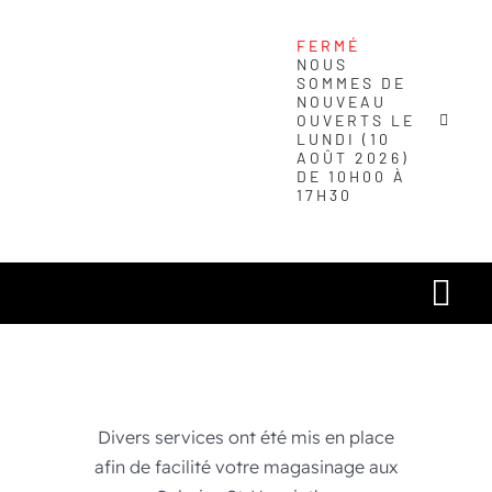
Passer
au
FERMÉ
NOUS
contenu
SOMMES DE
NOUVEAU
OUVERTS LE
LUNDI (10
AOÛT 2026)
DE 10H00 À
17H30
Navi
à
Carré urbain
basc
Magasins
Divers services ont été mis en place
afin de facilité votre magasinage aux