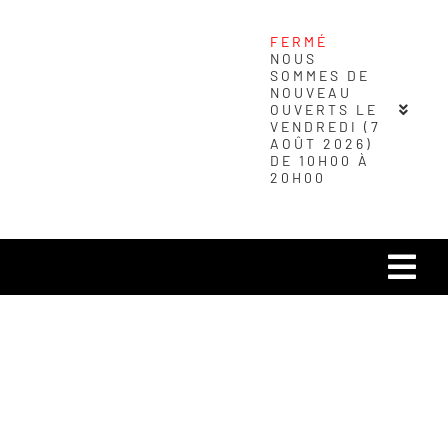
Passer
au
FERMÉ
NOUS
contenu
SOMMES DE
NOUVEAU
OUVERTS LE
VENDREDI (7
AOÛT 2026)
DE 10H00 À
20H00
Navi
à
Carré urbain
basc
Magasins