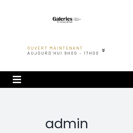
Passer
au
contenu
OUVERT MAINTENANT
AUJOURD'HUI 9H00 – 17H00
Navigation
à
Carré urbain
bascule
Magasins
admin