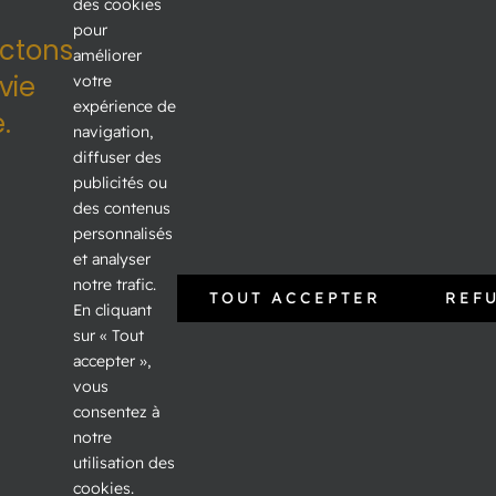
des cookies
pour
3200, boul. Laframboise
ctons
améliorer
Saint-Hyacinthe QC J2S 4Z5
vie
votre
expérience de
.
Voir sur Google Map →
navigation,
diffuser des
Téléphone:
450 773-8282
publicités ou
Courriel:
kiosqueinfo@gsth.ca
des contenus
personnalisés
SÉJOURNEZ
et analyser
notre trafic.
TOUT ACCEPTER
REF
En cliquant
sur « Tout
INFORMATIONS
accepter »,
vous
Nous joindre
consentez à
notre
Info location
utilisation des
cookies.