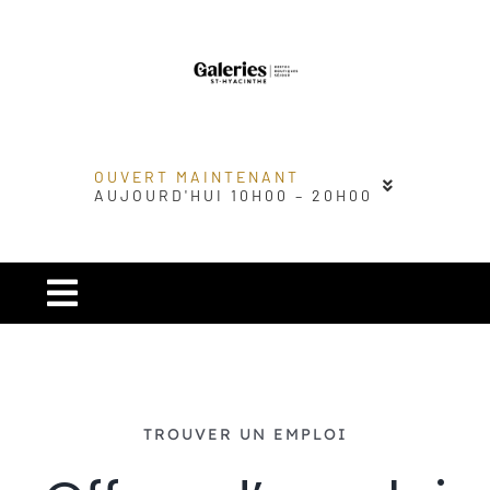
Passer
au
contenu
OUVERT MAINTENANT
AUJOURD'HUI 10H00 – 20H00
Navigation
à
Carré urbain
bascule
Magasins
TROUVER UN EMPLOI