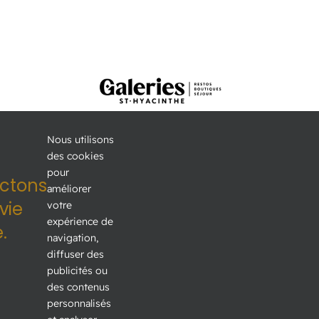
Nous utilisons
des cookies
pour
3200, boul. Laframboise
ctons
améliorer
Saint-Hyacinthe QC J2S 4Z5
vie
votre
expérience de
.
Voir sur Google Map →
navigation,
diffuser des
Téléphone:
450 773-8282
publicités ou
Courriel:
kiosqueinfo@gsth.ca
des contenus
personnalisés
SÉJOURNEZ